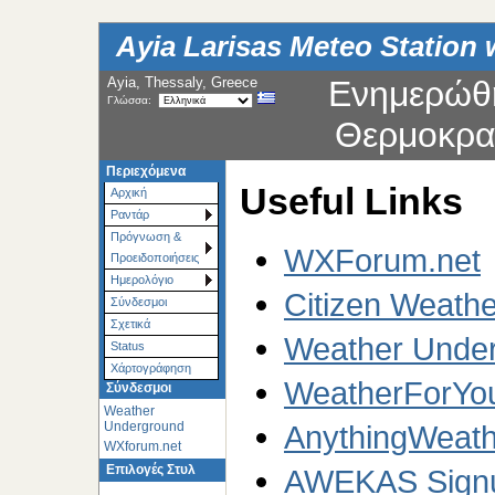
Ayia Larisas Meteo Station
Ayia, Thessaly, Greece
Ενημερώθ
Γλώσσα:
Θερμοκρα
Περιεχόμενα
Useful Links
Αρχική
Ραντάρ
Πρόγνωση &
WXForum.net
Προειδοποιήσεις
Ημερολόγιο
Citizen Weath
Σύνδεσμοι
Σχετικά
Weather Under
Status
Χάρτoγράφηση
WeatherForYo
Σύνδεσμοι
Weather
Underground
AnythingWeath
WXforum.net
Επιλογές Στυλ
AWEKAS Sign