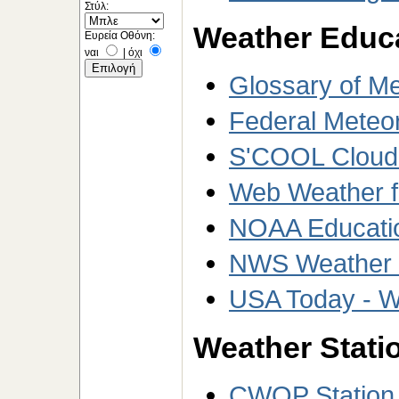
Στύλ:
Weather Educ
Ευρεία Οθόνη:
ναι
|
όχι
Glossary of M
Federal Meteo
S'COOL Cloud T
Web Weather f
NOAA Educati
NWS Weather W
USA Today - W
Weather Statio
CWOP Station