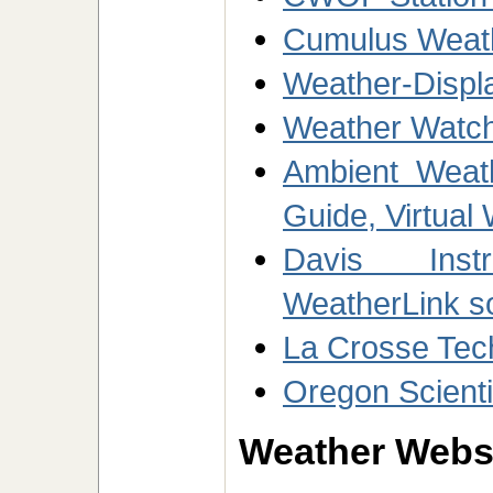
Cumulus Weath
Weather-Displ
Weather Watch
Ambient Weath
Guide, Virtual
Davis Inst
WeatherLink s
La Crosse Tec
Oregon Scienti
Weather Websi